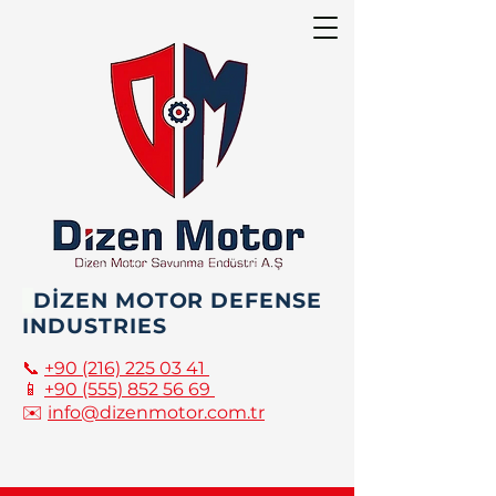
DİZEN MOTOR DEFENSE
INDUSTRIES
📞
+90 (216) 225 03 41
📱
+90 (555) 852 56 69
✉️
info@dizenmotor.com.tr