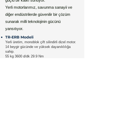
güçlü bir katkı sunuyor.
Yerli motorlarımız, savunma sanayii ve
diğer endüstrilerde güvenilir bir çözüm
sunarak milli teknolojinin gücünü
yansıtıyor.
TR-ERB Modeli
Yerli üretim, monoblok çift silindirli dizel motor.
14 beygir gücünde ve yüksek dayanıklılığa
sahip.​
55 kg 3600 d/dk 29.9 Nm
WARKEL modeli
Yerli ve milli bir motor modelidir.
14 beygir gücünde ve alüminyum silindir
kapağı 50kg 3600 d/dk 30 Nm
Efrasiha Modeli
Yerli üretim, monoblok çift silindirli dizel
motor.
14 beygir gücünde ve Blok Silindir Kapağı
Alüminyum ​35 kg 3600 d/dk 29.9 Nm
Efrasiyab Modeli