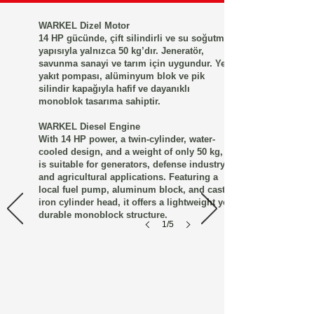
WARKEL Dizel Motor
14 HP gücünde, çift silindirli ve su soğutmalı
yapısıyla yalnızca 50 kg’dır. Jeneratör,
savunma sanayi ve tarım için uygundur. Yerli
yakıt pompası, alüminyum blok ve pik
silindir kapağıyla hafif ve dayanıklı
monoblok tasarıma sahiptir.
WARKEL Diesel Engine
With 14 HP power, a twin-cylinder, water-
cooled design, and a weight of only 50 kg, it
is suitable for generators, defense industry,
and agricultural applications. Featuring a
local fuel pump, aluminum block, and cast
iron cylinder head, it offers a lightweight yet
durable monoblock structure.
1/5