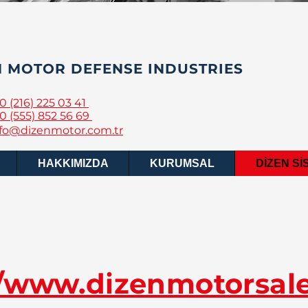
N MOTOR DEFENSE INDUSTRIES
0 (216) 225 03 41
0 (555) 852 56 69
nfo@dizenmotor.com.tr
HAKKIMIZDA
KURUMSAL
DİZEN Sİ
//www.dizenmotorsal