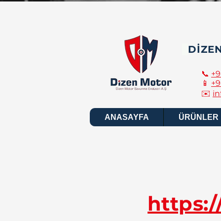
DİZE
📞
+9
📱
+9
✉️
i
ANASAYFA
ÜRÜNLER
https: