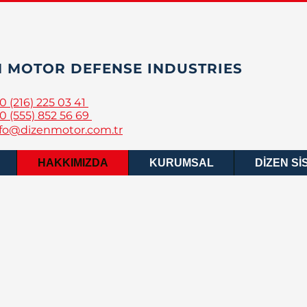
N MOTOR DEFENSE INDUSTRIES
0 (216) 225 03 41
0 (555) 852 56 69
nfo@dizenmotor.com.tr
HAKKIMIZDA
KURUMSAL
DİZEN Sİ
MOTOR
tri A.Ş. 2020 yılının Ocak ayında