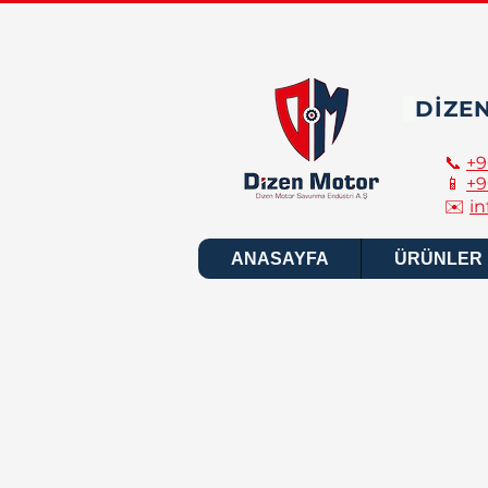
DİZE
📞
+9
📱
+9
✉️
i
ANASAYFA
ÜRÜNLER
DİZEN 
•Dizen Motor Savunma Endüs
kurulmuştur.