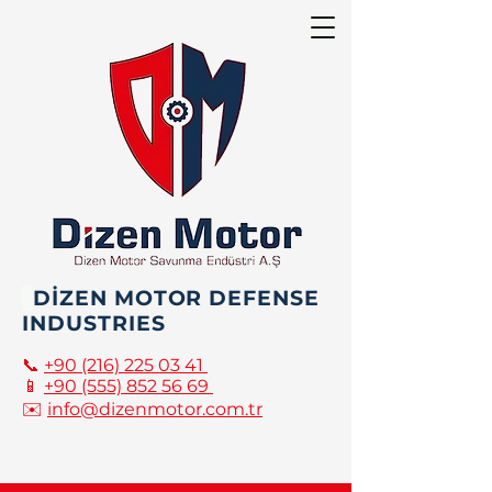
DİZEN MOTOR DEFENSE
INDUSTRIES
📞
+90 (216) 225 03 41
📱
+90 (555) 852 56 69
✉️
info@dizenmotor.com.tr