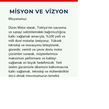
MİSYON VE VİZYON
Misyonumuz:
Dizen Motor olarak, Türkiye’nin savunma
ve sanayi sektörlerindeki bağımsızlığına
katkı sağlamak amacıyla, %100 yerli ve
milli dizel motorlar üretiyoruz. Yüksek
teknoloji ve inovasyonu birleştirerek,
güvenilir, verimli ve çevre dostu motor
çözümleri sunarak, müşterilerimize
maksimum performans ve kaliteyi
sağlamak en büyük hedefimizdir. Yerli
üretim gücümüzle ülkemizin kalkınmasına
katkı sağlamak, teknoloji ve mühendislikte
öncü olmak misyonumuzun temelini
oluşturmaktadır.
Vizyonumuz:
Türkiye’nin motor teknolojilerinde dünya
çapında tanınan lider firması olmayı
hedefliyoruz. İleri mühendislik