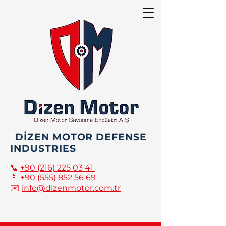
DİZEN MOTOR DEFENSE
INDUSTRIES
📞
+90 (216) 225 03 41
📱
+90 (555) 852 56 69
✉️
info@dizenmotor.com.tr